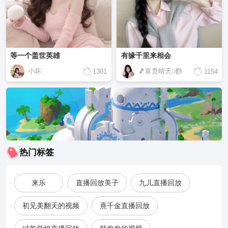
等一个盖世英雄
有缘千里来相会
小坏
🎵富贵晴天㏫🎂
1301
1154
热门标签
来乐
直播回放美子
九儿直播回放
初见美翻天的视频
熹千金直播回放