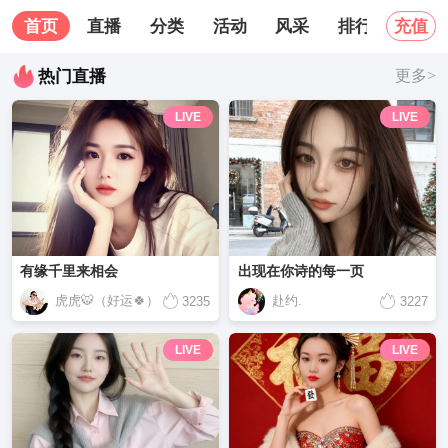
首页
直播
分类
活动
风采
排行榜
关
充值
热门直播
更多>
LIVE
LIVE
有缘千里来相会
出现在你诗的每一页
虎虎🐯（好运🍀）
赴约.
3235
3227
LIVE
LIVE