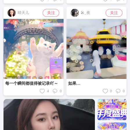
关注
关注
晴天儿
🎤_夜
每一个瞬间都值得被记录吖～
如果…
4
0
0
0