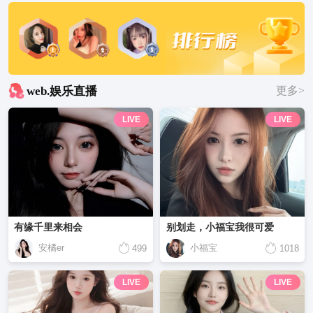
web.娱乐直播
更多>
LIVE
LIVE
有缘千里来相会
别划走，小福宝我很可爱
安橘er
小福宝
499
1018
LIVE
LIVE