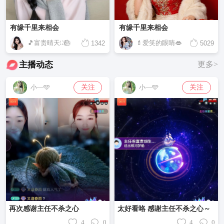
有缘千里来相会
有缘千里来相会
🎵富贵晴天㏫🎂
💄爱笑的眼睛👄
1342
5029
主播动态
更多>
关注
关注
小—🩵
小—🩵
再次感谢主任不杀之心
太好看咯 感谢主任不杀之心～
4
0
4
0