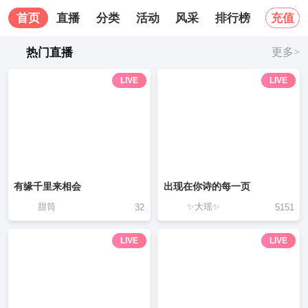
首页
直播
分类
活动
风采
排行榜
关于我
充值
热门直播
更多>
LIVE
LIVE
有缘千里来相会
出现在你诗的每一页
甜筒
✨大瑶✨
32
5151
LIVE
LIVE