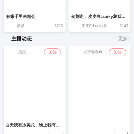
有缘千里来相会
别划走，皮皮白Lucky🎤我很可爱
恩恩
皮皮白Lucky🎤
3725
6143
主播动态
更多>
大🐻春春☘️
关注
关注
恩恩
白天我有冰美式，晚上我有褪黑素，自己把生活照顾的妥妥贴贴，好像也不缺什么了！❤️
2
0
3
1