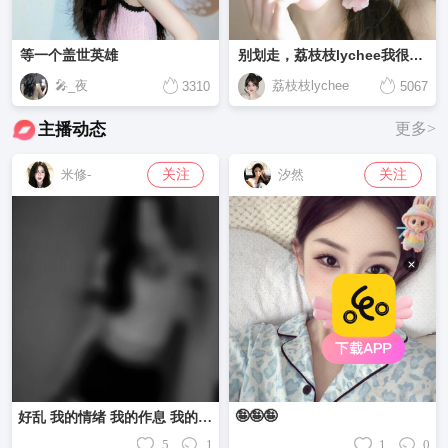
等一个盖世英雄
别划走，荔枝枝lychee我很可爱
🎤_夜
荔枝枝lychee
3310
5067
主播动态
更多>
关注
关注
米修-
汐然
🤪🤪🤪
好乱 我的情绪 我的作息 我的性格 我的最近……
5
1
1
0