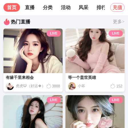
首页
直播
分类
活动
风采
排行榜
关
充值
热门直播
更多>
LIVE
LIVE
有缘千里来相会
等一个盖世英雄
虎虎🐯（好运🍀）
小坏
3888
152
LIVE
LIVE