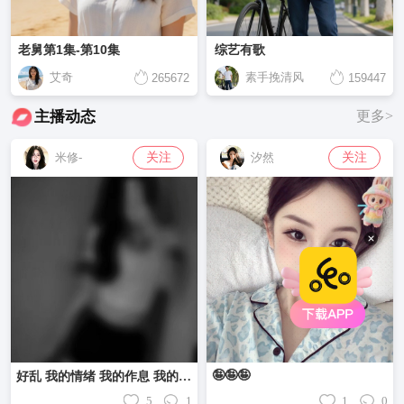
老舅第1集-第10集
综艺有歌
艾奇
素手挽清风
265672
159447
主播动态
更多>
关注
关注
米修-
汐然
🤪🤪🤪
好乱 我的情绪 我的作息 我的性格 我的最近……
5
1
1
0