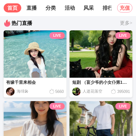
首页
直播
分类
活动
风采
排行榜
关
充值
热门直播
更多>
LIVE
LIVE
有缘千里来相会
短剧 （盲少爷的小女仆第1集-第15集）
海绵🎤
人逝花落空
5660
395091
LIVE
LIVE