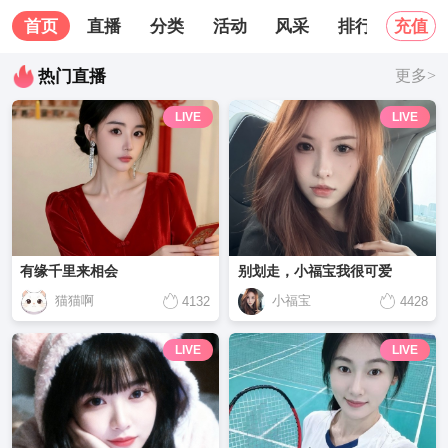
首页
直播
分类
活动
风采
排行榜
关
充值
热门直播
更多>
LIVE
LIVE
有缘千里来相会
别划走，小福宝我很可爱
猫猫啊
小福宝
4132
4428
LIVE
LIVE