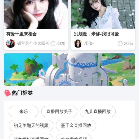
有缘千里来相会
别划走，米修-我很可爱
硕宝是个小太阳🌞
米修-
3320
3035
热门标签
来乐
直播回放美子
九儿直播回放
初见美翻天的视频
熹千金直播回放