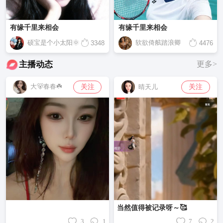
有缘千里来相会
有缘千里来相会
硕宝是个小太阳🌞
软欲倚舷踏浪卿
3348
4476
主播动态
更多>
大🐻春春☘️
关注
关注
晴天儿
当然值得被记录呀～🥰
3
1
7
2