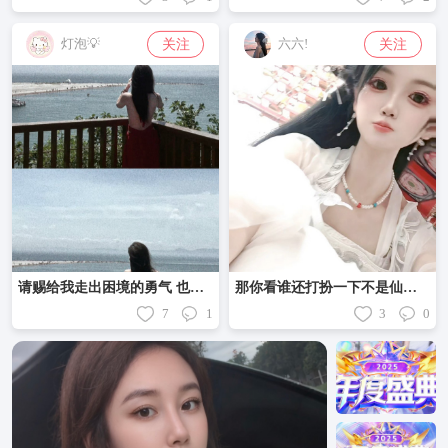
关注
关注
灯泡💡
六六!
请赐给我走出困境的勇气 也赐给我面对悲鸣的孤胆
那你看谁还打扮一下不是仙女了
7
1
3
0