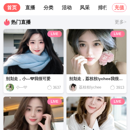
首页
直播
分类
活动
风采
排行榜
关
充值
热门直播
更多>
LIVE
LIVE
别划走，小—🩵我很可爱
别划走，荔枝枝lychee我很可爱
小—🩵
荔枝枝lychee
3637
3913
LIVE
LIVE