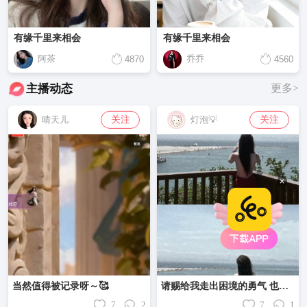
有缘千里来相会
有缘千里来相会
阿茶
乔乔
4870
4560
主播动态
更多>
关注
关注
晴天儿
灯泡💡
当然值得被记录呀～🥰
请赐给我走出困境的勇气 也赐给我面对悲鸣的孤胆
7
2
7
1