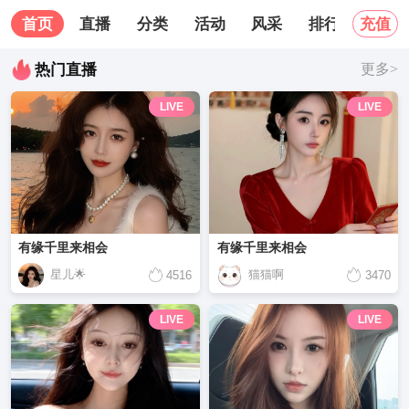
首页
直播
分类
活动
风采
排行榜
关
充值
热门直播
更多>
LIVE
LIVE
有缘千里来相会
有缘千里来相会
星儿🌟
猫猫啊
4516
3470
LIVE
LIVE