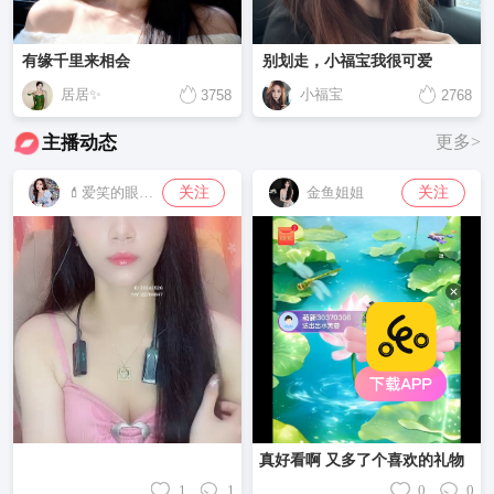
有缘千里来相会
别划走，小福宝我很可爱
居居✨
小福宝
3758
2768
主播动态
更多>
关注
关注
💄爱笑的眼睛👄
金鱼姐姐
真好看啊 又多了个喜欢的礼物
1
1
0
0