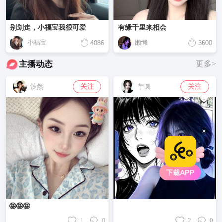
别划走，小福宝我很可爱
有缘千里来相会
小福宝
懒懒
4086
3600
主播动态
更多>
关注
关注
汐然
芋圆
🤪🤪🤪
1
0
2
0