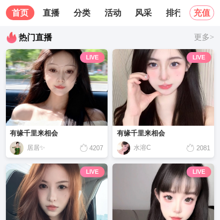
首页
直播
分类
活动
风采
排行榜
关
充值
热门直播
更多>
LIVE
LIVE
有缘千里来相会
有缘千里来相会
居居✨
水溶C
4207
2081
LIVE
LIVE