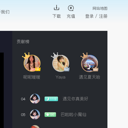
网站地图
于我们
下载
充值
登录
/
注册
贡献榜
呢呢暖暖
Yaya
遇见夏天哈
遇见你真美好
04
119
巴啦啦小魔仙
05
96