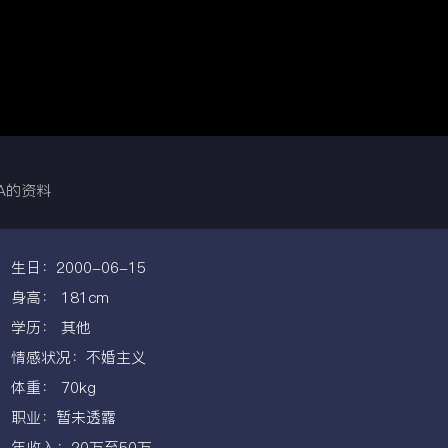
A的资料
生日：2000-06-15
身高： 181cm
学历： 其他
情感状况：不婚主义
体重： 70kg
职业：暂未透露
年收入：20万至50万