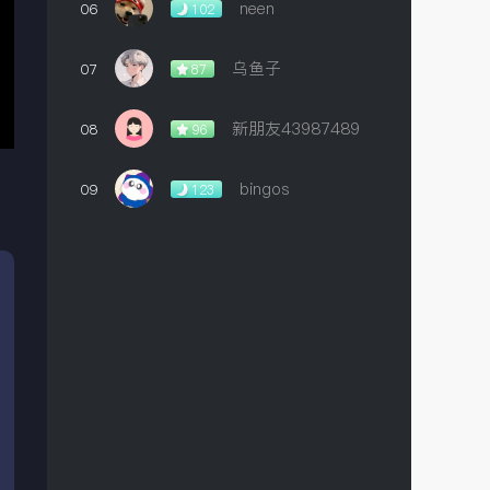
neen
06
102
乌鱼子
07
87
新朋友43987489
08
96
bingos
09
123