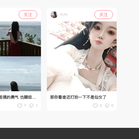
关注
关注
六六!
请赐给我走出困境的勇气 也赐给我面对悲鸣的孤胆
那你看谁还打扮一下不是仙女了
7
1
3
0