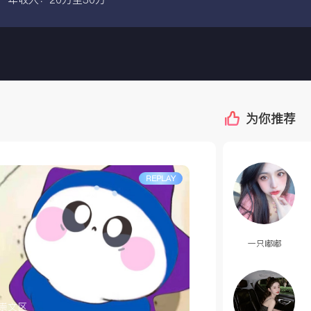
为你推荐
REPLAY
一只嘟嘟
崇文区