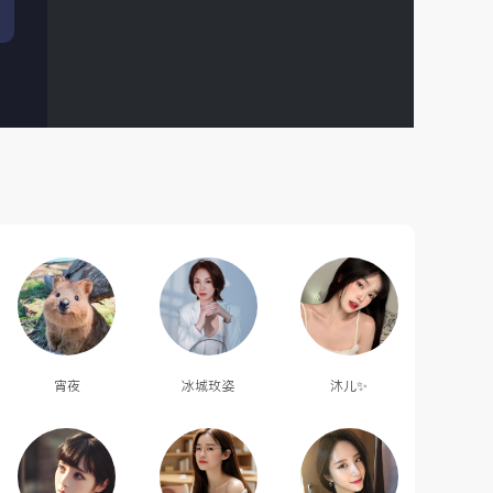
宵夜
冰城玫姿
沐儿✨