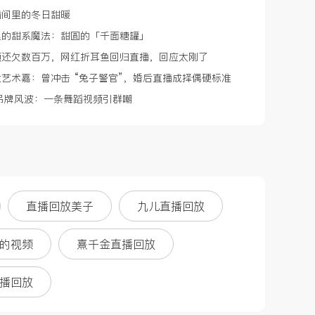
播间里的冬日甜暖
里的甜系魔法：甜圆的「千面糖罐」
频还欠数百万，网红折耳鱼回归直播，回应太刚了
艺术嘉：曾冲击 “兔子警官”，婚后直播成择偶硬标准
兔吊牌风波：一条舞蹈视频引群嘲
直播回放美子
九儿直播回放
的视频
熹千金直播回放
播回放