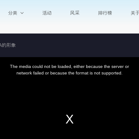
分类
活动
风采
排行榜
关
A的形象
is
The media could not be loaded, either because the server or
dal
ndow.
network failed or because the format is not supported.