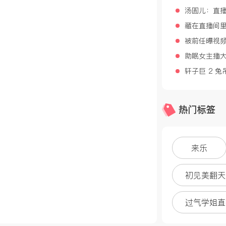
汤圆儿：直
藏在直播间
被前任曝视
助眠女主播大
轩子巨 2 
热门标签
来乐
初见美翻天
过气学姐直