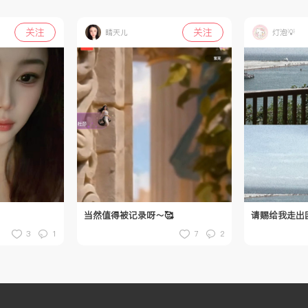
关注
关注
晴天儿
灯泡💡
当然值得被记录呀～🥰
3
1
7
2