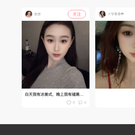
关注
大🐻春春☘️
恩恩
白天我有冰美式，晚上我有褪黑素，自己把生活照顾的妥妥贴贴，好像也不缺什么了！❤️
0
0