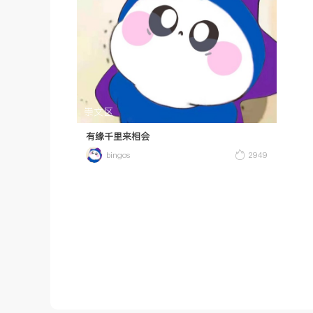
崇文区
有缘千里来相会
bingos
2949