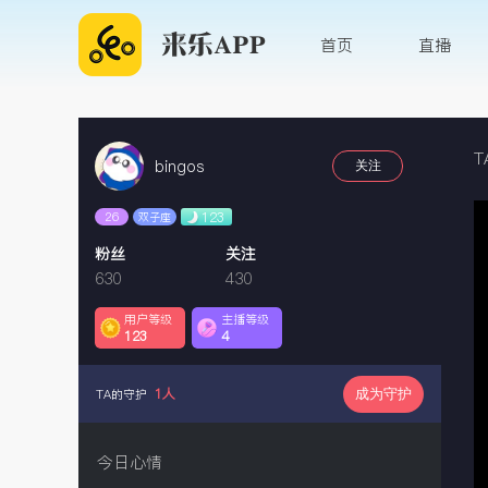
首页
直播
T
bingos
关注
Th
26
123
双子座
is
a
mo
粉丝
关注
wi
630
430
用户等级
主播等级
123
4
1人
TA的守护
成为守护
今日心情