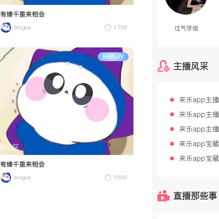
有缘千里来相会
bingos
1756
过气学姐
REPLAY
主播风采
来乐app主
来乐app主
来乐app主
来乐app宝
崇文区
来乐app宝
有缘千里来相会
bingos
1599
直播那些事