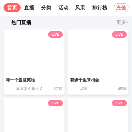
首页
直播
分类
活动
风采
排行榜
关于我
充值
热门直播
更多>
LIVE
LIVE
等一个盖世英雄
有缘千里来相会
🎤富贵小晴天🎵
甜筒
3793
4524
LIVE
LIVE