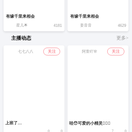
有缘千里来相会
有缘千里来相会
星儿🌟
姜音音
4181
4629
主播动态
更多>
关注
关注
七七八八
阿萱吖🌸
上班了…
哇😯可爱的小精灵🧚🏻‍♂️
0
0
7
0