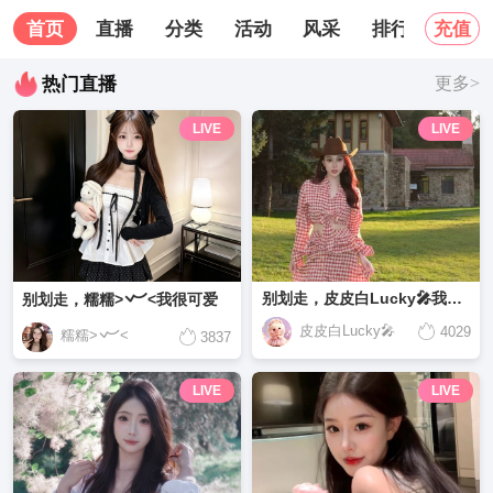
首页
直播
分类
活动
风采
排行榜
关
充值
热门直播
更多>
LIVE
LIVE
别划走，皮皮白Lucky🎤我很可爱
别划走，糯糯>𐋣<我很可爱
皮皮白Lucky🎤
4029
糯糯>𐋣<
3837
LIVE
LIVE