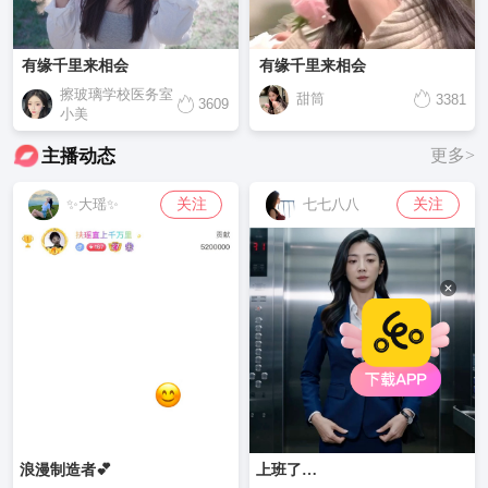
有缘千里来相会
有缘千里来相会
擦玻璃学校医务室
甜筒
3381
3609
小美
主播动态
更多>
关注
关注
✨大瑶✨
七七八八
浪漫制造者💕
上班了…