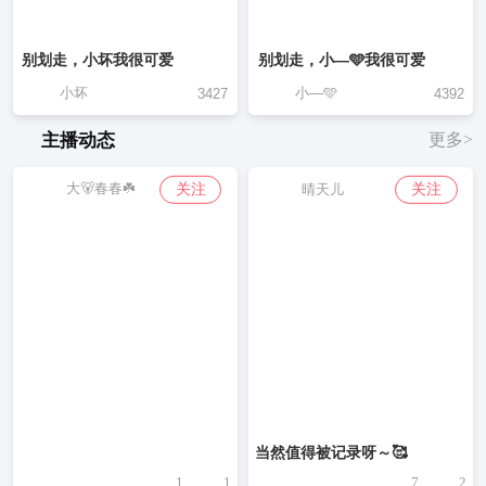
别划走，小坏我很可爱
别划走，小—🩵我很可爱
小坏
小—🩵
3427
4392
主播动态
更多>
大🐻春春☘️
关注
关注
晴天儿
当然值得被记录呀～🥰
1
1
7
2