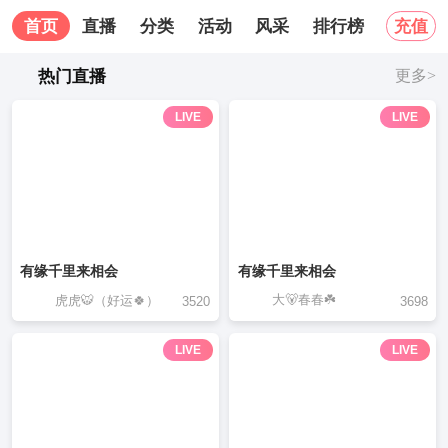
首页
直播
分类
活动
风采
排行榜
关于我
充值
热门直播
更多>
LIVE
LIVE
有缘千里来相会
有缘千里来相会
大🐻春春☘️
虎虎🐯（好运🍀）
3520
3698
LIVE
LIVE