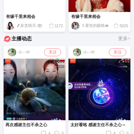
有缘千里来相会
有缘千里来相会
🎵富贵晴天㏫🎂
💄爱笑的眼睛👄
1172
5025
主播动态
更多>
关注
关注
小—🩵
小—🩵
再次感谢主任不杀之心
太好看咯 感谢主任不杀之心～
4
0
4
0