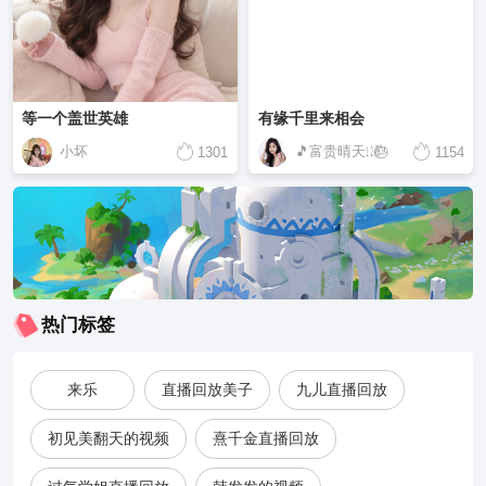
等一个盖世英雄
有缘千里来相会
小坏
🎵富贵晴天㏫🎂
1301
1154
热门标签
来乐
直播回放美子
九儿直播回放
初见美翻天的视频
熹千金直播回放