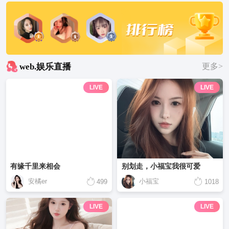
web.娱乐直播
更多>
LIVE
LIVE
有缘千里来相会
别划走，小福宝我很可爱
安橘er
小福宝
499
1018
LIVE
LIVE