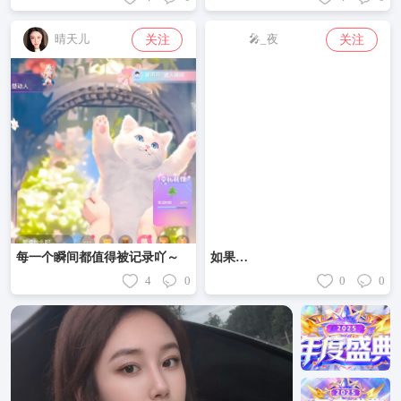
关注
关注
晴天儿
🎤_夜
每一个瞬间都值得被记录吖～
如果…
4
0
0
0