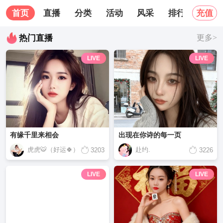
首页
直播
分类
活动
风采
排行榜
关
充值
热门直播
更多>
LIVE
LIVE
有缘千里来相会
出现在你诗的每一页
虎虎🐯（好运🍀）
赴约.
3203
3226
LIVE
LIVE