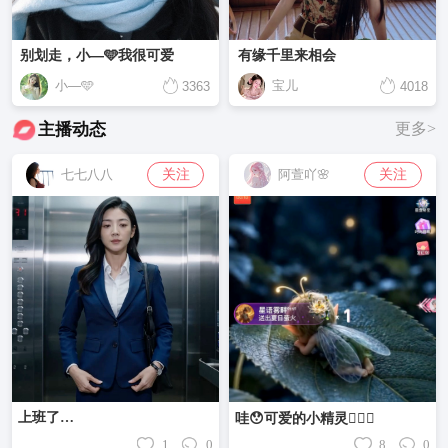
别划走，小—🩵我很可爱
有缘千里来相会
小—🩵
宝儿
3363
4018
主播动态
更多>
关注
关注
七七八八
阿萱吖🌸
上班了…
哇😯可爱的小精灵🧚🏻‍♂️
1
0
8
0