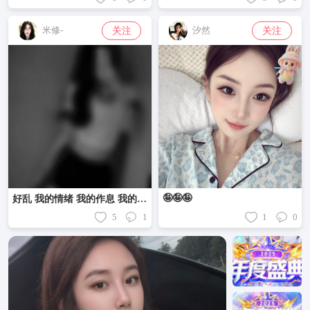
关注
关注
米修-
汐然
🤪🤪🤪
好乱 我的情绪 我的作息 我的性格 我的最近……
5
1
1
0