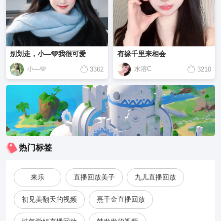
别划走，小—🩵我很可爱
有缘千里来相会
小—🩵
水溶C
3362
3210
热门标签
来乐
直播回放美子
九儿直播回放
初见美翻天的视频
熹千金直播回放