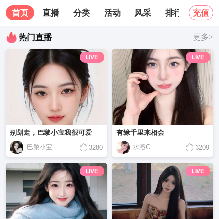
首页
直播
分类
活动
风采
排行榜
关
充值
热门直播
更多>
LIVE
LIVE
别划走，巴黎小宝我很可爱
有缘千里来相会
巴黎小宝
水溶C
3280
3209
LIVE
LIVE