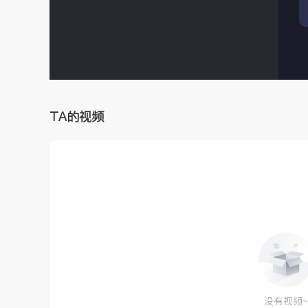
TA的视频
没有视频~