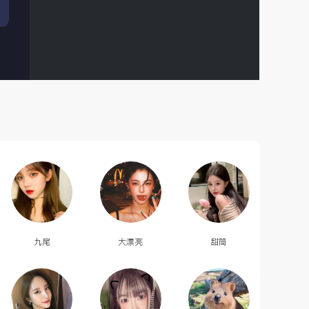
九尾
大漂亮
甜筒