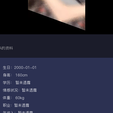
Video
A的资料
生日：2000-01-01
身高： 160cm
学历： 暂未透露
情感状况：暂未透露
体重： 60kg
职业：暂未透露
年收入：暂未透露