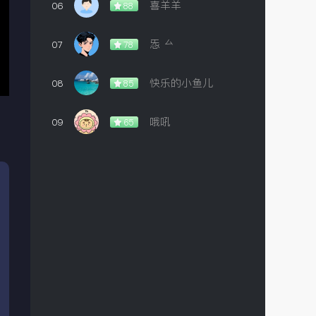
喜羊羊
06
88
㤅 厶
07
78
快乐的小鱼儿
08
85
哦吼
09
65