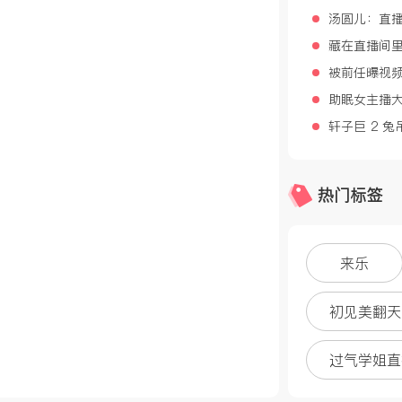
汤圆儿：直
藏在直播间
被前任曝视
助眠女主播大
轩子巨 2 
热门标签
来乐
初见美翻天
过气学姐直