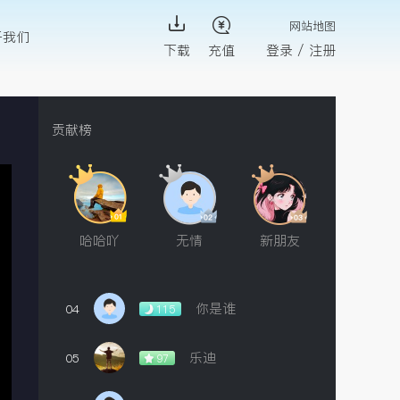
网站地图
于我们
下载
充值
登录
/
注册
贡献榜
哈哈吖
无情
新朋友
你是谁
04
115
乐迪
05
97