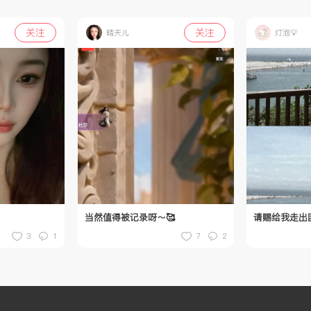
关注
关注
晴天儿
灯泡💡
当然值得被记录呀～🥰
3
1
7
2