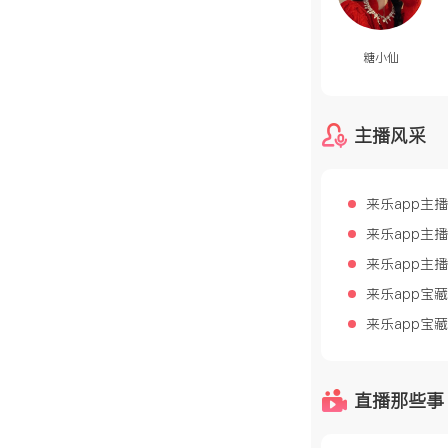
糖小仙
主播风采
来乐app主
来乐app主
来乐app主
来乐app宝
来乐app宝
直播那些事