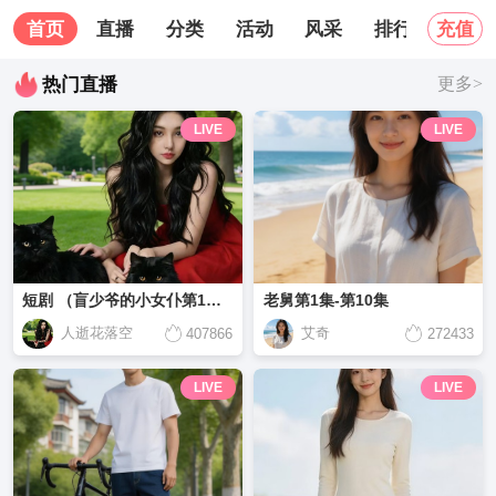
首页
直播
分类
活动
风采
排行榜
关
充值
热门直播
更多>
LIVE
LIVE
短剧 （盲少爷的小女仆第1集-第15集）
老舅第1集-第10集
人逝花落空
艾奇
407866
272433
LIVE
LIVE