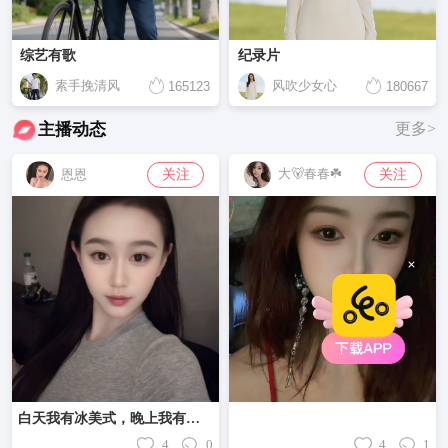
综艺有歌
纪录片
素手挽清风
风吹少女心
165123
180667
主播动态
更多>
大🐻春春☘️
关注
关注
恩恩
白天我有冰美式，晚上我有褪黑素，自己把生活照顾的妥妥贴贴，好像也不缺什么了！❤️
4
0
4
1