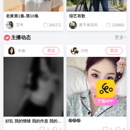
老舅第1集-第10集
综艺有歌
艾奇
素手挽清风
266372
159860
主播动态
更多>
关注
关注
米修-
汐然
🤪🤪🤪
好乱 我的情绪 我的作息 我的性格 我的最近……
5
1
1
0