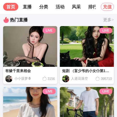
首页
直播
分类
活动
风采
排行榜
关
充值
热门直播
更多>
LIVE
LIVE
有缘千里来相会
短剧 （盲少爷的小女仆第1集-第15集）
小小菠萝🍍
人逝花落空
3156
395710
LIVE
LIVE