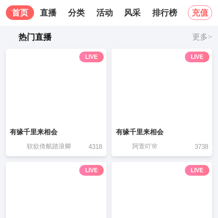
首页
直播
分类
活动
风采
排行榜
关于我
充值
热门直播
更多>
LIVE
LIVE
有缘千里来相会
有缘千里来相会
软欲倚舷踏浪卿
阿萱吖🌸
4318
3738
LIVE
LIVE