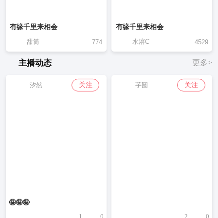
有缘千里来相会
有缘千里来相会
甜筒
水溶C
774
4529
主播动态
更多>
关注
关注
汐然
芋圆
🤪🤪🤪
1
0
2
0