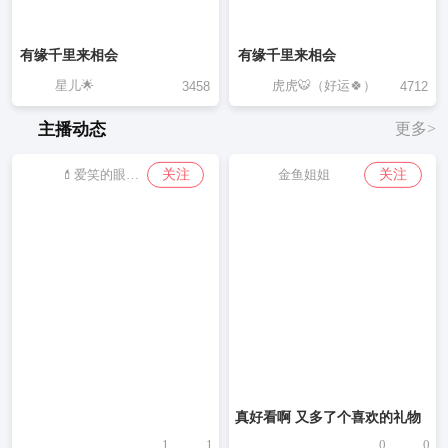
有缘千里来相会
有缘千里来相会
星儿🌟
虎虎🐯（好运🍀）
3458
4712
主播动态
更多>
关注
关注
💄爱笑的眼睛👄
金鱼姐姐
真好看啊 又多了个喜欢的礼物
1
1
0
0