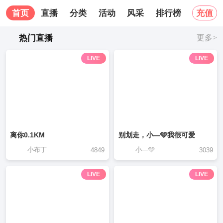
首页
直播
分类
活动
风采
排行榜
关于我
充值
热门直播
更多>
LIVE
LIVE
离你0.1KM
别划走，小—🩵我很可爱
小布丁
小—🩵
4849
3039
LIVE
LIVE