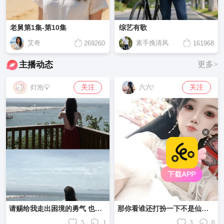
老舅第1集-第10集
综艺有歌
艾奇
素手挽清风
269260
161968
主播动态
更多>
关注
关注
灯泡💡
六六!
请赐给我走出困境的勇气 也赐给我面对悲鸣的孤胆
那你看谁还打扮一下不是仙女了
5
1
3
0