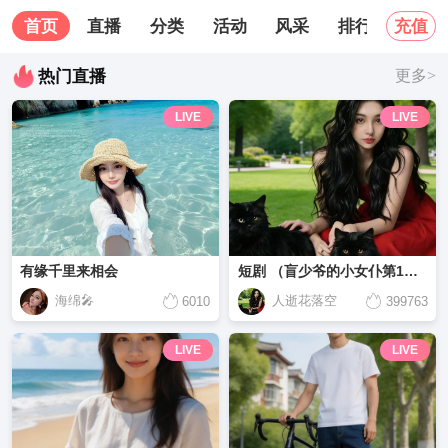
首页
直播
分类
活动
风采
排行榜
关
充值
热门直播
更多>
LIVE
LIVE
有缘千里来相会
短剧 （盲少爷的小女仆第1集-第15集）
海绵🎤
人逝花落空
6010
399763
LIVE
LIVE