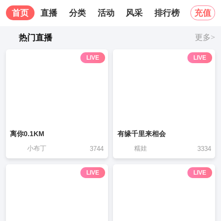
首页
直播
分类
活动
风采
排行榜
关于我
充值
热门直播
更多>
LIVE
LIVE
离你0.1KM
有缘千里来相会
小布丁
糯娃
3744
3334
LIVE
LIVE