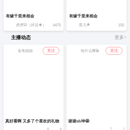
有缘千里来相会
有缘千里来相会
虎虎🐯（好运🍀）
星儿🌟
4475
150
主播动态
更多>
关注
关注
金鱼姐姐
知什么椰🎤
真好看啊 又多了个喜欢的礼物
谢谢nb坤🤩
0
0
7
2