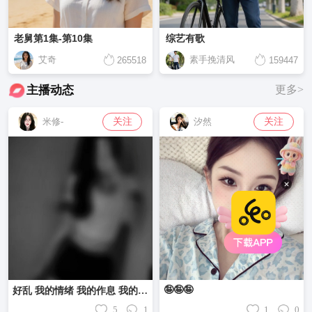
老舅第1集-第10集
综艺有歌
艾奇
素手挽清风
265518
159447
主播动态
更多>
关注
关注
米修-
汐然
🤪🤪🤪
好乱 我的情绪 我的作息 我的性格 我的最近……
5
1
1
0