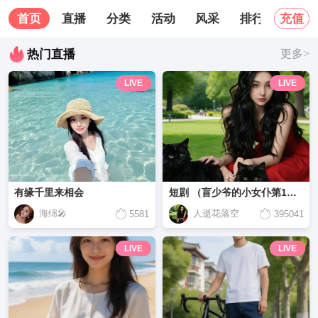
首页
直播
分类
活动
风采
排行榜
关
充值
热门直播
更多>
LIVE
LIVE
有缘千里来相会
短剧 （盲少爷的小女仆第1集-第15集）
海绵🎤
人逝花落空
5581
395041
LIVE
LIVE