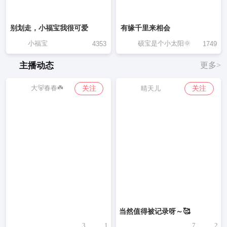
别划走，小福宝我很可爱
有缘千里来相会
小福宝
硕宝是个小太阳🌞
4353
1749
主播动态
更多>
大🐻春春☘️
关注
关注
晴天儿
当然值得被记录呀～🥰
3
1
7
2