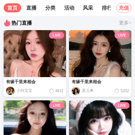
首页
直播
分类
活动
风采
排行榜
关
充值
热门直播
更多>
LIVE
LIVE
有缘千里来相会
有缘千里来相会
小抖宝宝
星儿🌟
4811
5202
LIVE
LIVE