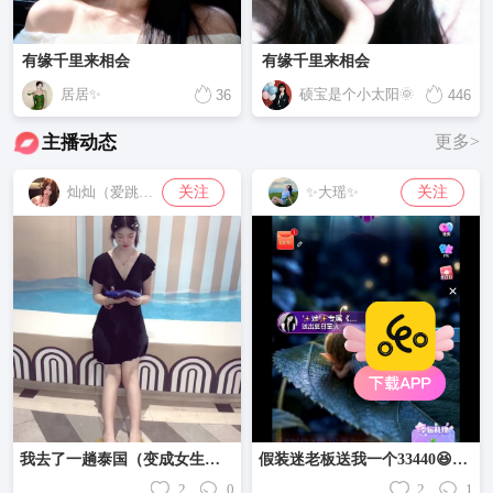
有缘千里来相会
有缘千里来相会
居居✨
硕宝是个小太阳🌞
36
446
主播动态
更多>
关注
关注
灿灿（爱跳舞的小九）
✨大瑶✨
我去了一趟泰国（变成女生了）
假装迷老板送我一个33440😆😆😆
2
0
2
1