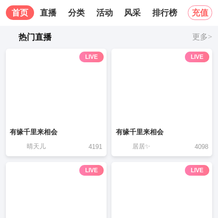
首页
直播
分类
活动
风采
排行榜
关于我
充值
热门直播
更多>
LIVE
LIVE
有缘千里来相会
有缘千里来相会
晴天儿
居居✨
4191
4098
LIVE
LIVE