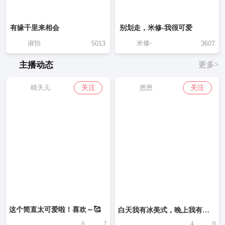
有缘千里来相会
别划走，米修-我很可爱
淑怡
米修-
5013
3607
主播动态
更多>
关注
关注
晴天儿
恩恩
这个简直太可爱啦！喜欢～🥰
白天我有冰美式，晚上我有褪黑素，自己把生活照顾的妥妥贴贴，好像也不缺什么了！❤️
6
2
4
0