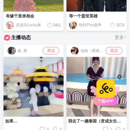
有缘千里来相会
等一个盖世英雄
皮皮白Lucky🎤
铁柱Plus版🦧
3461
3579
主播动态
更多>
关注
关注
🎤_夜
灿灿（爱跳舞的小九）
如果…
我去了一趟泰国（变成女生了）
0
0
2
0