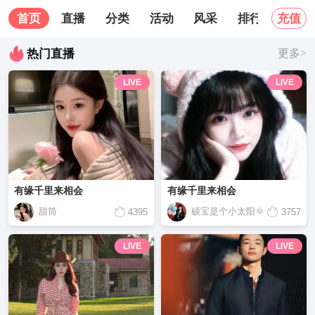
首页
直播
分类
活动
风采
排行榜
关
充值
热门直播
更多>
LIVE
LIVE
有缘千里来相会
有缘千里来相会
甜筒
硕宝是个小太阳🌞
4395
3757
LIVE
LIVE