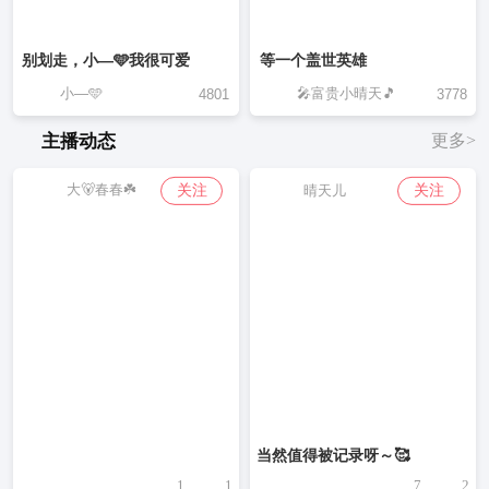
别划走，小—🩵我很可爱
等一个盖世英雄
小—🩵
🎤富贵小晴天🎵
4801
3778
主播动态
更多>
大🐻春春☘️
关注
关注
晴天儿
当然值得被记录呀～🥰
1
1
7
2