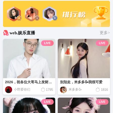
web.娱乐直播
更多>
LIVE
LIVE
2026，祝各位大哥马上发财，马到成功!
别划走，米多多🥳我很可爱
小野爱你们
米多多🥳
1795
1816
LIVE
LIVE