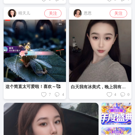
关注
关注
晴天儿
恩恩
这个简直太可爱啦！喜欢～🥰
白天我有冰美式，晚上我有褪黑素，自己把生活照顾的妥妥贴贴，好像也不缺什么了！❤️
7
4
4
0