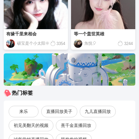
有缘千里来相会
等一个盖世英雄
硕宝是个小太阳🌞
魚悦🎈
3354
3244
热门标签
来乐
直播回放美子
九儿直播回放
初见美翻天的视频
熹千金直播回放