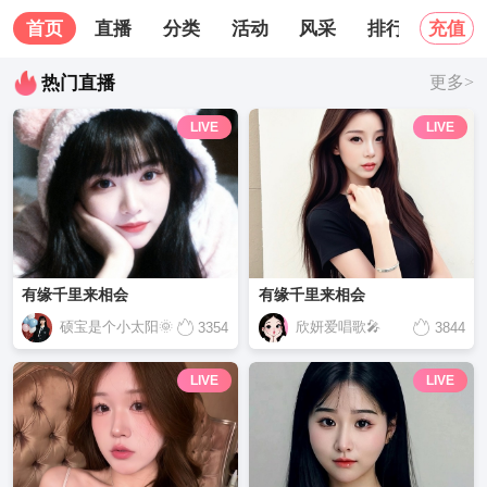
首页
直播
分类
活动
风采
排行榜
关
充值
热门直播
更多>
LIVE
LIVE
有缘千里来相会
有缘千里来相会
硕宝是个小太阳🌞
欣妍爱唱歌🎤
3354
3844
LIVE
LIVE