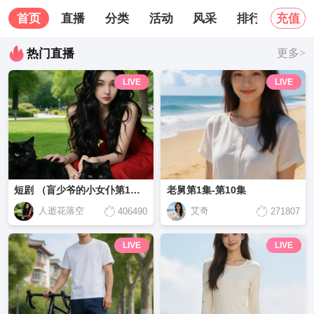
首页
直播
分类
活动
风采
排行榜
关
充值
热门直播
更多>
LIVE
LIVE
短剧 （盲少爷的小女仆第1集-第15集）
老舅第1集-第10集
人逝花落空
艾奇
406490
271807
LIVE
LIVE