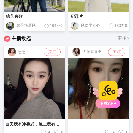
综艺有歌
纪录片
素手挽清风
风吹少女心
164779
180210
主播动态
更多>
大🐻春春☘️
关注
关注
恩恩
白天我有冰美式，晚上我有褪黑素，自己把生活照顾的妥妥贴贴，好像也不缺什么了！❤️
4
0
4
1