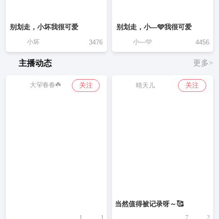
别划走，小坏我很可爱
别划走，小—🩵我很可爱
小坏
小—🩵
3476
4456
主播动态
更多>
大🐻春春☘️
关注
关注
晴天儿
当然值得被记录呀～🥰
1
1
7
2