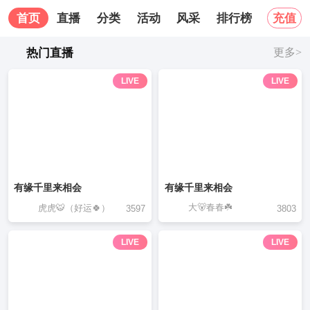
首页
直播
分类
活动
风采
排行榜
关于我
充值
热门直播
更多>
LIVE
LIVE
有缘千里来相会
有缘千里来相会
大🐻春春☘️
虎虎🐯（好运🍀）
3597
3803
LIVE
LIVE