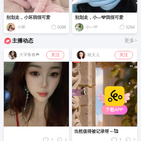
别划走，小坏我很可爱
别划走，小—🩵我很可爱
小坏
小—🩵
5098
5294
主播动态
更多>
大🐻春春☘️
关注
关注
晴天儿
当然值得被记录呀～🥰
2
1
7
2