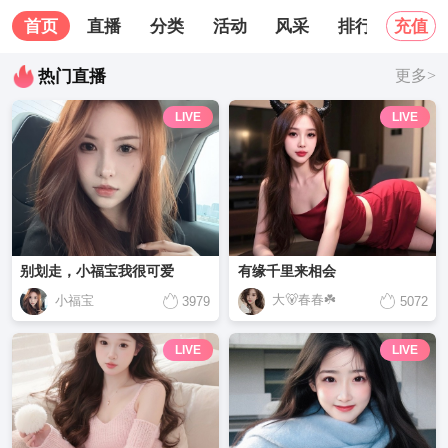
首页
直播
分类
活动
风采
排行榜
关
充值
热门直播
更多>
LIVE
LIVE
别划走，小福宝我很可爱
有缘千里来相会
大🐻春春☘️
小福宝
3979
5072
LIVE
LIVE