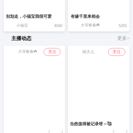
别划走，小福宝我很可爱
有缘千里来相会
大🐻春春☘️
小福宝
4040
5281
主播动态
更多>
大🐻春春☘️
关注
关注
晴天儿
当然值得被记录呀～🥰
2
1
7
2