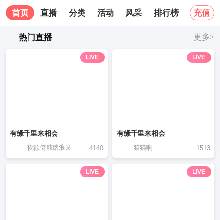
首页
直播
分类
活动
风采
排行榜
关于我
充值
热门直播
更多>
LIVE
LIVE
有缘千里来相会
有缘千里来相会
软欲倚舷踏浪卿
猫猫啊
4140
1513
LIVE
LIVE