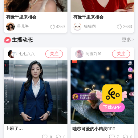
有缘千里来相会
有缘千里来相会
星儿🌟
猫猫啊
4259
2683
主播动态
更多>
关注
关注
七七八八
阿萱吖🌸
上班了…
哇😯可爱的小精灵🧚🏻‍♂️
0
0
7
0