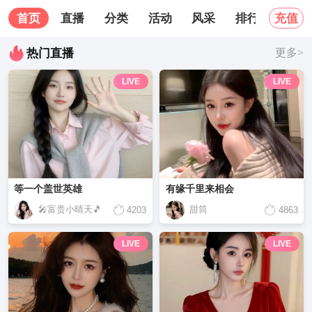
首页
直播
分类
活动
风采
排行榜
关
充值
热门直播
更多>
LIVE
LIVE
等一个盖世英雄
有缘千里来相会
🎤富贵小晴天🎵
甜筒
4203
4863
LIVE
LIVE