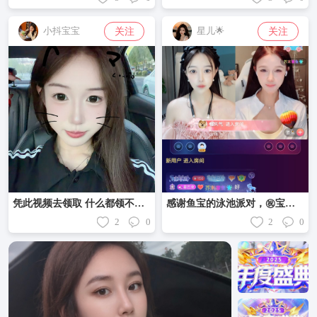
关注
关注
小抖宝宝
星儿🌟
凭此视频去领取 什么都领不到🤓
感谢鱼宝的泳池派对，㊗️宝宝在我心里永远都对
2
0
2
0