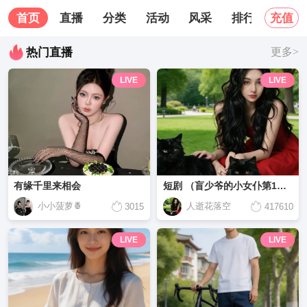
首页
直播
分类
活动
风采
排行榜
关
充值
热门直播
更多>
LIVE
LIVE
有缘千里来相会
短剧 （盲少爷的小女仆第1集-第15集）
小小菠萝🍍
人逝花落空
3015
417610
LIVE
LIVE