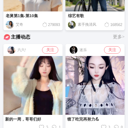
老舅第1集-第10集
综艺有歌
艾奇
素手挽清风
279093
168562
主播动态
更多>
关注
关注
六六!
迷乐
新的一周，哥哥们好
饿了吃完再努力💪
5
1
3
0