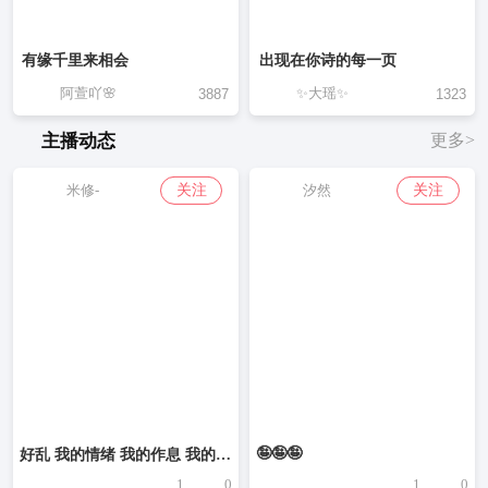
有缘千里来相会
出现在你诗的每一页
阿萱吖🌸
✨大瑶✨
3887
1323
主播动态
更多>
关注
关注
米修-
汐然
🤪🤪🤪
好乱 我的情绪 我的作息 我的性格 我的最近……
1
0
1
0