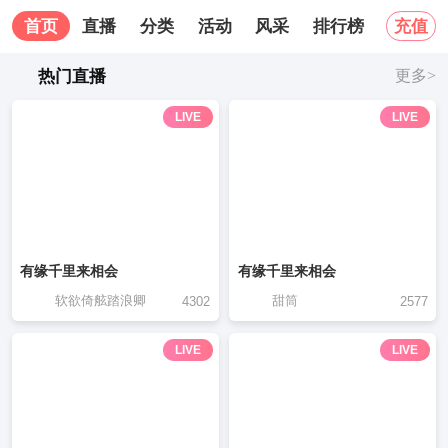
首页
直播
分类
活动
风采
排行榜
关于我
充值
热门直播
更多>
LIVE
LIVE
有缘千里来相会
有缘千里来相会
软欲倚舷踏浪卿
甜筒
4302
2577
LIVE
LIVE