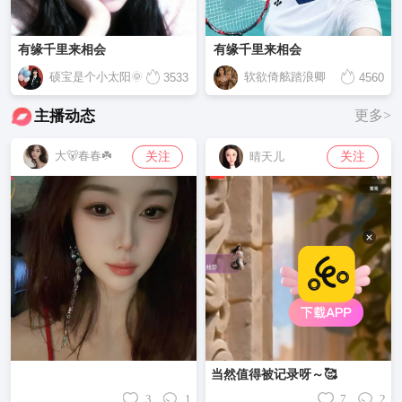
有缘千里来相会
有缘千里来相会
硕宝是个小太阳🌞
软欲倚舷踏浪卿
3533
4560
主播动态
更多>
大🐻春春☘️
关注
关注
晴天儿
当然值得被记录呀～🥰
3
1
7
2