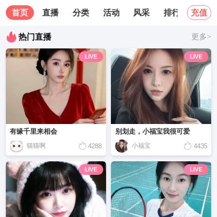
首页
直播
分类
活动
风采
排行榜
关
充值
热门直播
更多>
LIVE
LIVE
有缘千里来相会
别划走，小福宝我很可爱
猫猫啊
小福宝
4288
4435
LIVE
LIVE