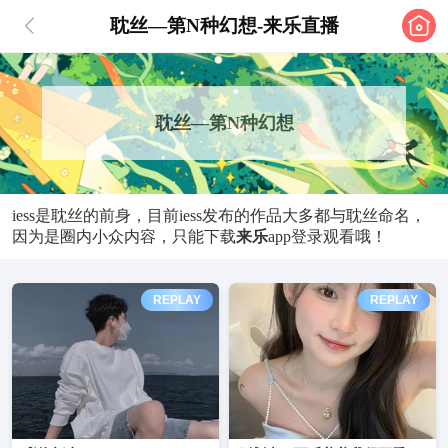
耽丝—第N种幻想-来乐直播
耽丝—第N种幻想
iess是耽丝的前身，目前iess发布的作品大多都与耽丝命名，
因为是圈内小众内容，只能下载
来乐
app登录观看哦！
REPLAY
REPLAY