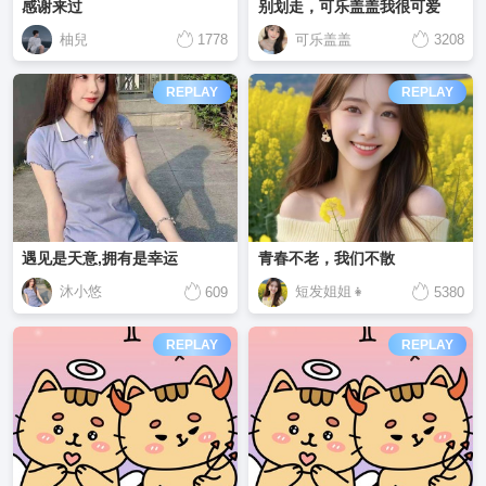
感谢来过
别划走，可乐盖盖我很可爱
柚兒
可乐盖盖
1778
3208
REPLAY
REPLAY
遇见是天意,拥有是幸运
青春不老，我们不散
沐小悠
短发姐姐👧
609
5380
REPLAY
REPLAY