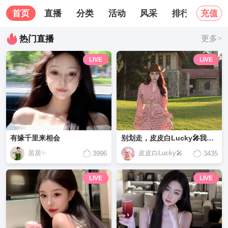
首页
直播
分类
活动
风采
排行榜
关
充值
热门直播
更多>
LIVE
LIVE
有缘千里来相会
别划走，皮皮白Lucky🎤我很可爱
居居✨
皮皮白Lucky🎤
3996
3435
LIVE
LIVE