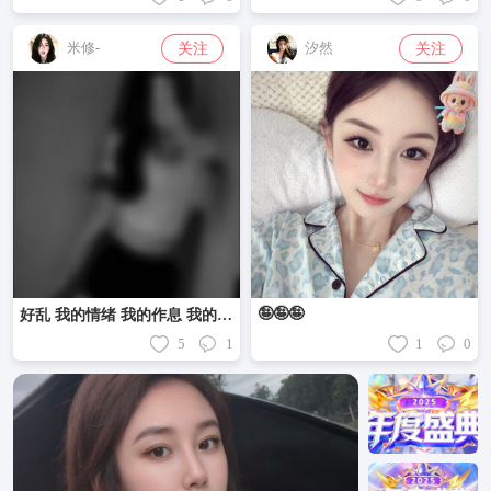
关注
关注
米修-
汐然
🤪🤪🤪
好乱 我的情绪 我的作息 我的性格 我的最近……
5
1
1
0