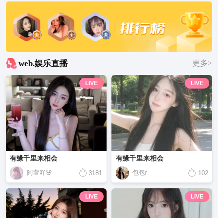
web.娱乐直播
更多>
LIVE
LIVE
有缘千里来相会
有缘千里来相会
阿萱吖🌸
包包r
3181
102
LIVE
LIVE