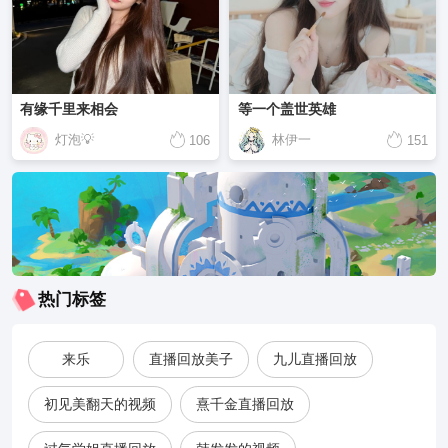
有缘千里来相会
等一个盖世英雄
灯泡💡
林伊一
106
151
热门标签
来乐
直播回放美子
九儿直播回放
初见美翻天的视频
熹千金直播回放