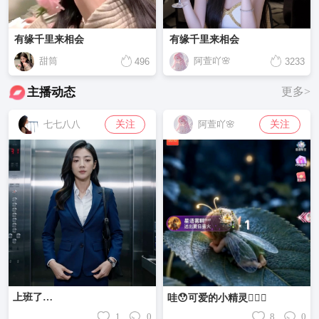
有缘千里来相会
有缘千里来相会
甜筒
阿萱吖🌸
496
3233
主播动态
更多>
关注
关注
七七八八
阿萱吖🌸
上班了…
哇😯可爱的小精灵🧚🏻‍♂️
1
0
8
0