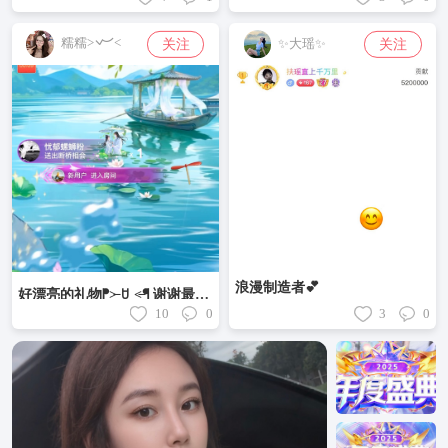
糯糯>𐋣<
关注
关注
✨大瑶✨
浪漫制造者💕
好漂亮的礼物ᖰ˃̶ ꇴ ˂̶ᖳ 谢谢最好的k宝带俺们看～ 开心喵⌯^⦁֊⦁^⌯੭
10
0
3
0