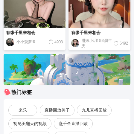
有缘千里来相会
有缘千里来相会
甜妹小玥㋆㏸㍮周年
小小菠萝🍍
4903
6492
庆
热门标签
来乐
直播回放美子
九儿直播回放
初见美翻天的视频
熹千金直播回放