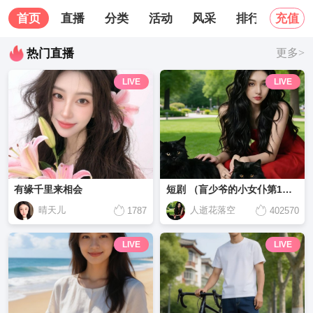
首页
直播
分类
活动
风采
排行榜
关
充值
热门直播
更多>
LIVE
LIVE
有缘千里来相会
短剧 （盲少爷的小女仆第1集-第15集）
晴天儿
人逝花落空
1787
402570
LIVE
LIVE