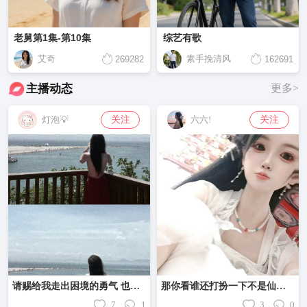
老舅第1集-第10集
综艺有歌
艾奇
素手挽清风
269282
162691
主播动态
更多>
关注
关注
灯泡💡
六六!
请赐给我走出困境的勇气 也赐给我面对悲鸣的孤胆
那你看谁还打扮一下不是仙女了
7
1
3
0